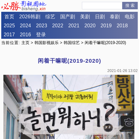
搜 索
首页
2026韩剧
综艺
国产剧
美剧
日剧
泰剧
电影
2025
2024
2023
2022
2021
2020
2019
2018
2017
2016
登录
当前位置:
主页
>
韩国影视娱乐
>
韩国综艺
> 闲着干嘛呢(2019-2020)
闲着干嘛呢(2019-2020)
2021-01-26 13:02