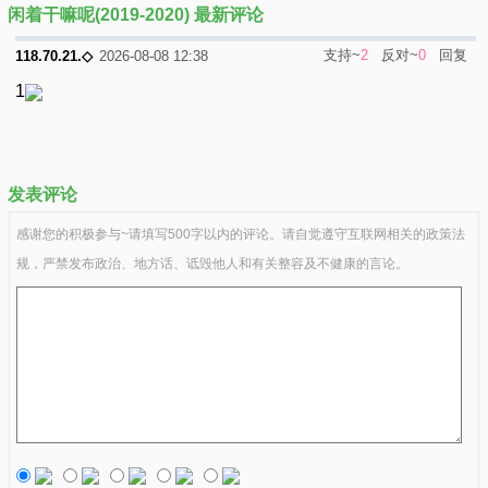
闲着干嘛呢(2019-2020) 最新评论
46期20-06-13
45期20-06-06
44期20-05-30
43期20-05-23
支持~
2
反对~
0
回复
118.70.21.◇
2026-08-08 12:38
42期20-05-16
41期20-05-09
40期20-05-02
39期20-04-25
1
38期20-04-18
37期20-04-11
36期20-04-04
35期20-03-28
34期20-03-21
33期20-03-14
32期20-03-07
31期20-02-29
发表评论
30期20-02-22
29期20-02-15
28期20-02-08
27期20-02-01
感谢您的积极参与~请填写500字以内的评论。请自觉遵守互联网相关的政策法
26期20-01-18
25期20-01-11
24期20-01-04
23期19-12-28
规，严禁发布政治、地方话、诋毁他人和有关整容及不健康的言论。
22期19-12-21
21期19-12-14
20期19-12-07
19期19-11-30
18期19-11-23
17期19-11-16
16期19-11-09
15期19-11-02
14期19-10-26
13期19-10-19
12期19-10-12
11期19-10-05
10期19-09-28
09期19-09-21
08期19-09-14
07期19-09-07
06期19-08-31
05期19-08-24
04期19-08-17
03期19-08-10