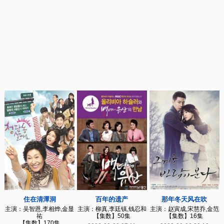
住在清潭洞
百年的遗产
那年冬天风在吹
主演：吴智恩,李相烨,金显
主演：柳真,李廷镇,钱忍和
主演：赵寅成,宋慧乔,金范
祐
【集数】50集
【集数】16集
【集数】170集