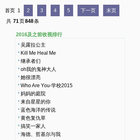
首页
1
2
3
4
5
下一页
末页
共
71
页
848
条
2016及之前收视排行
吴露拉公主
Kill Me Heal Me
继承者们
oh我的鬼神大人
她很漂亮
Who Are You-学校2015
妈妈的庭院
来自星星的你
蓝色海洋的传说
黄色复仇草
搞笑一家人
海德、哲基尔与我