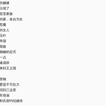
的姻缘
出现了
堂堂家族
的家，各自为生
恶魔
的女人
玉叶
帝国
能族
婚姻的定式
一点
速成班
来到王之国
怪物
爱是不可抗力
回到三达里
车智淑
朴氏契约结婚传