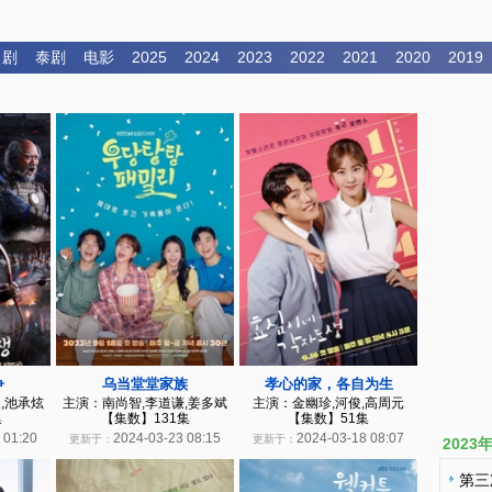
日剧
泰剧
电影
2025
2024
2023
2022
2021
2020
2019
争
乌当堂堂家族
孝心的家，各自为生
,池承炫
主演：南尚智,李道谦,姜多斌
主演：金幽珍,河俊,高周元
集
【集数】131集
【集数】51集
 01:20
2024-03-23 08:15
2024-03-18 08:07
更新于：
更新于：
202
第三