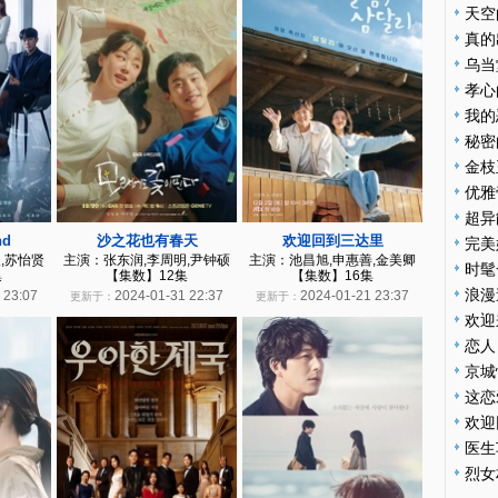
天空
真的
乌当
孝心
我的
秘密
金枝
优雅
超异
nd
沙之花也有春天
欢迎回到三达里
完美
,苏怡贤
主演：张东润,李周明,尹钟硕
主演：池昌旭,申惠善,金美卿
时髦
集
【集数】12集
【集数】16集
浪漫
 23:07
2024-01-31 22:37
2024-01-21 23:37
更新于：
更新于：
欢迎
恋人
京城
这恋
欢迎
医生
烈女