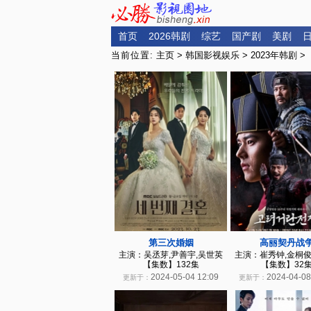
首页
2026韩剧
综艺
国产剧
美剧
当前位置:
主页
>
韩国影视娱乐
>
2023年韩剧
>
第三次婚姻
高丽契丹战
主演：吴丞芽,尹善宇,吴世英
主演：崔秀钟,金桐俊
【集数】132集
【集数】32
2024-05-04 12:09
2024-04-08
更新于：
更新于：