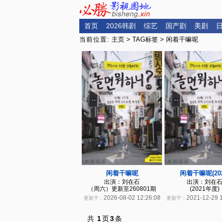
首页
2026韩剧
综艺
国产剧
美剧
当前位置:
主页
>
TAG标签
> 闲着干嘛呢
闲着干嘛呢
闲着干嘛呢(202
出演：刘在石
出演：刘在
（周六）更新至260801期
(2021年度)
2026-08-02 12:26:08
2021-12-29 
更新于：
更新于：
共
1
页
3
条