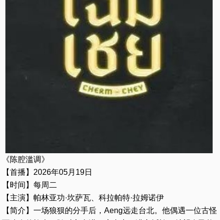
《陈腔滥调》
【首播】2026年05月19日
【时间】每周二
【主演】帕林亚功·坎萨瓦、科拉帕特·拉姆诺伊
【简介】一场狼狈的分手后，Aeng远走台北。他偶遇一位古怪