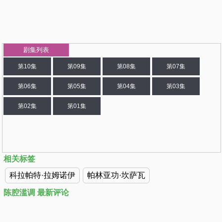
剧集列表
第10集
第09集
第08集
第07集
第06集
第05集
第04集
第03集
第02集
第01集
相关标签
科拉帕特·拉姆诺伊
帕林亚功·坎萨瓦
陈腔滥调 最新评论