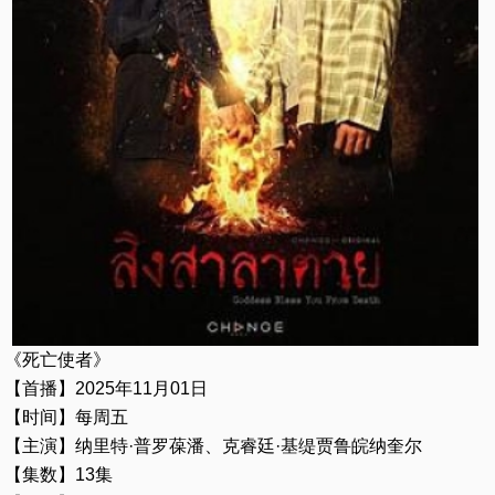
《死亡使者》
【首播】2025年11月01日
【时间】每周五
【主演】纳里特·普罗葆潘、克睿廷·基缇贾鲁皖纳奎尔
【集数】13集