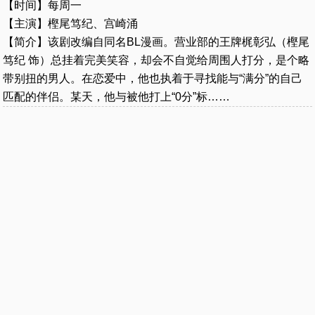
【时间】每周一
【主演】樫尾笃纪、宫崎涌
【简介】该剧改编自同名BL漫画。营业部的王牌梶彰弘（樫尾
笃纪 饰）总挂着完美笑容，却会不自觉给周围人打分，是个略
带别扭的男人。在恋爱中，他也执着于寻找能与“满分”的自己
匹配的伴侣。某天，他与被他打上“0分”标……