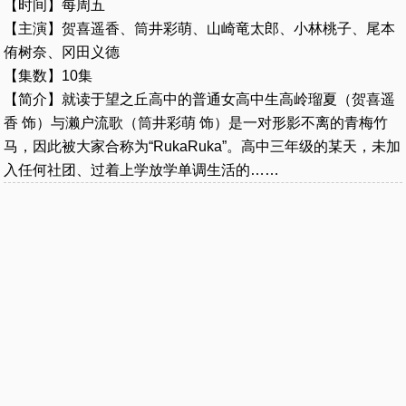
【时间】每周五
【主演】贺喜遥香、筒井彩萌、山崎竜太郎、小林桃子、尾本
侑树奈、冈田义德
【集数】10集
【简介】就读于望之丘高中的普通女高中生高岭瑠夏（贺喜遥
香 饰）与濑户流歌（筒井彩萌 饰）是一对形影不离的青梅竹
马，因此被大家合称为“RukaRuka”。高中三年级的某天，未加
入任何社团、过着上学放学单调生活的……