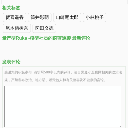
相关标签
贺喜遥香
筒井彩萌
山崎竜太郎
小林桃子
尾本侑树奈
冈田义德
量产型Ruka -模型社员的蔚蓝逆袭 最新评论
发表评论
感谢您的积极参与~请填写500字以内的评论。请自觉遵守互联网相关的政策法
规，严禁发布政治、地方话、诋毁他人和有关整容及不健康的言论。