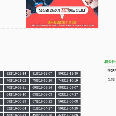
相关标
柳炳
1
82期19-12-14
81期19-12-07
80期19-11-30
全知
9
76期19-11-02
75期19-10-26
74期19-10-19
8
70期19-09-21
69期19-09-14
68期19-09-07
7
64期19-08-10
63期19-08-03
62期19-07-27
6
58期19-06-29
57期19-06-22
56期19-06-08
1
52期19-05-04
51期19-04-27
50期19-04-20
0
46期19-03-23
45期19-03-16
44期19-03-09