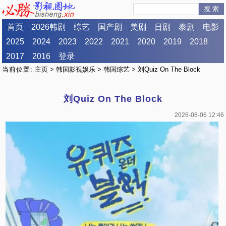
搜 索
首页
2026韩剧
综艺
国产剧
美剧
日剧
泰剧
电影
2025
2024
2023
2022
2021
2020
2019
2018
2017
2016
登录
当前位置:
主页
>
韩国影视娱乐
>
韩国综艺
> 刘Quiz On The Block
刘Quiz On The Block
2026-08-06 12:46