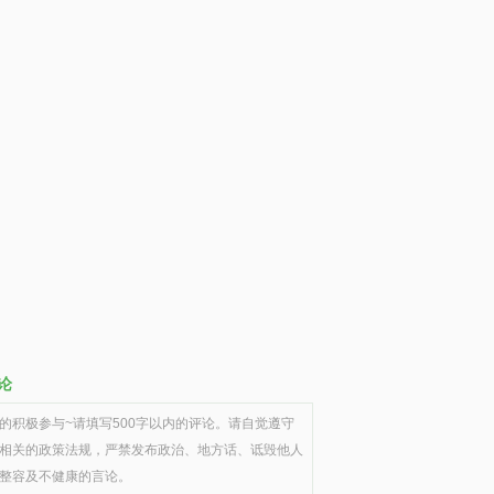
论
的积极参与~请填写500字以内的评论。请自觉遵守
相关的政策法规，严禁发布政治、地方话、诋毁他人
整容及不健康的言论。