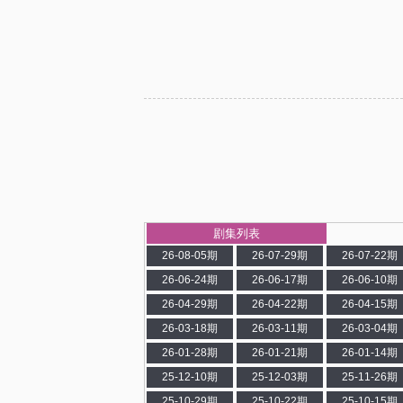
剧集列表
26-08-05期
26-07-29期
26-07-22期
26-06-24期
26-06-17期
26-06-10期
26-04-29期
26-04-22期
26-04-15期
26-03-18期
26-03-11期
26-03-04期
26-01-28期
26-01-21期
26-01-14期
25-12-10期
25-12-03期
25-11-26期
25-10-29期
25-10-22期
25-10-15期