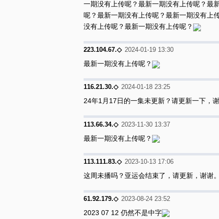
一期没有上传呢？最新一期没有上传呢？最
23-07-26期
23-07-19期
23-07-12期
呢？最新一期没有上传呢？最新一期没有上
23-06-14期
23-06-07期
23-05-31期
没有上传呢？最新一期没有上传呢？
23-05-03期
23-04-26期
23-04-19期
23-03-22期
23-03-15期
23-03-08期
223.104.67.◇
2024-01-19 13:30
23-02-08无字
23-02-01无字
23-01-25无字
最新一期没有上传呢？
22-12-28无字
22-12-21无字
22-12-14无字
22-10-26无字
22-10-19无字
22-10-12无字
116.21.30.◇
2024-01-18 23:25
22-09-14无字
22-09-07无字
22-08-31期
24年1月17日的一集未更新？请更新一下，
22-08-03期
22-07-27期
22-07-20期
22-06-22期
22-06-15期
22-06-08期
113.66.34.◇
2023-11-30 13:37
22-05-04期
22-04-27期
22-04-20期
最新一期没有上传呢？
22-03-23期
22-02-09期
22-02-02期
113.111.83.◇
2023-10-13 17:06
22-01-05期
2021年度
2020年度
这周未播吗？亚运会结束了，请更新，谢谢
61.92.179.◇
2023-08-24 23:52
2023 07 12 仍然不是中字