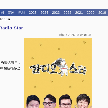
日剧
泰剧
电影
2025
2024
2023
2022
2021
2020
2019
io Star
Radio Star
时间：
2026-08-06 01:46
脱口秀谈话节目，
其中包括很多当