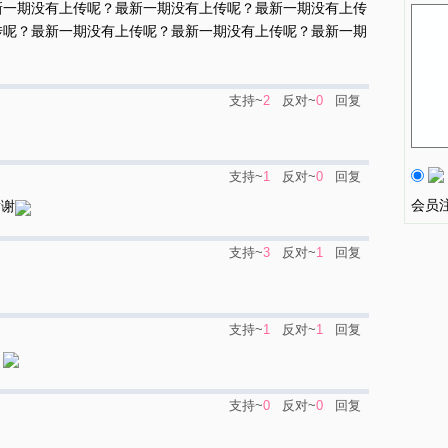
新一期没有上传呢？最新一期没有上传呢？最新一期没有上传
23-07-05期
23-06-28期
23-06-21期
传呢？最新一期没有上传呢？最新一期没有上传呢？最新一期
23-05-24期
23-05-17期
23-05-10期
23-04-12期
23-04-05期
23-03-29期
23-03-01期
23-02-22期
23-02-15无字
支持~
2
反对~
0
回复
23-01-18无字
23-01-11无字
23-01-04无字
22-12-07无字
22-11-16无字
22-11-09无字
22-10-05无字
22-09-28无字
22-09-21无字
支持~
1
反对~
0
回复
22-08-24期
22-08-17期
22-08-10期
会员注
谢谢
22-07-13期
22-07-06期
22-06-29期
22-05-25期
22-05-18期
22-05-11期
支持~
3
反对~
1
回复
22-04-13期
22-04-06期
22-03-30期
22-01-26期
22-01-19期
22-01-12期
支持~
1
反对~
1
回复
2018～2019年度
2012～2016年度
。
支持~
0
反对~
0
回复