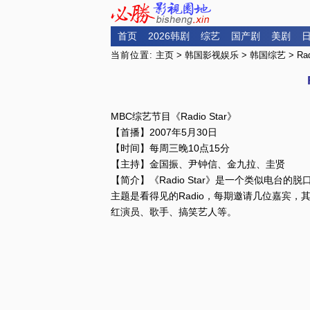
首页
2026韩剧
综艺
国产剧
美剧
当前位置:
主页
>
韩国影视娱乐
>
韩国综艺
> Rad
MBC综艺节目《Radio Star》
【首播】2007年5月30日
【时间】每周三晚10点15分
【主持】金国振、尹钟信、金九拉、圭贤
【简介】《Radio Star》是一个类似电台的
主题是看得见的Radio，每期邀请几位嘉宾，
红演员、歌手、搞笑艺人等。