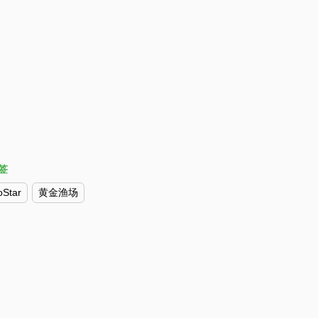
签
oStar
黄金渔场