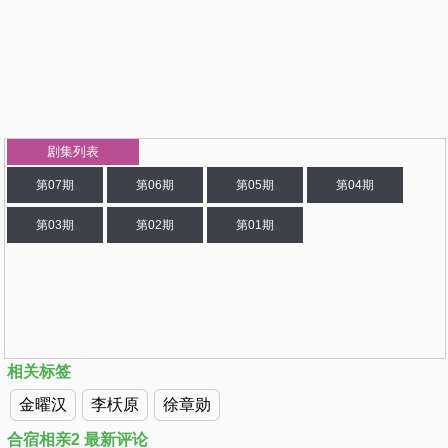
剧集列表
第07期
第06期
第05期
第04期
第03期
第02期
第01期
相关标签
金曜汉
李枖原
徐章勋
合宿相亲2 最新评论