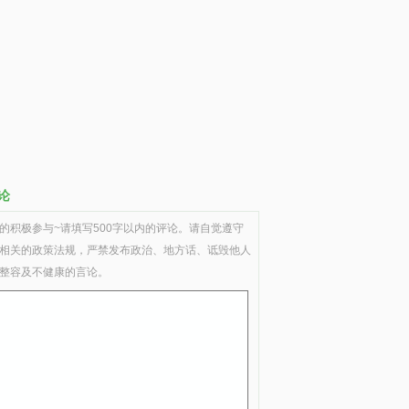
论
的积极参与~请填写500字以内的评论。请自觉遵守
相关的政策法规，严禁发布政治、地方话、诋毁他人
整容及不健康的言论。