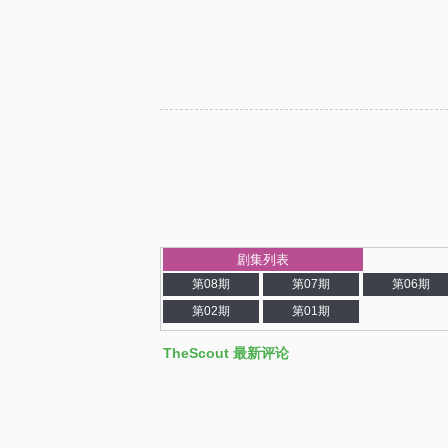
剧集列表
第08期
第07期
第06期
第02期
第01期
TheScout 最新评论