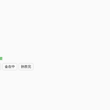
签
金在中
孙胜完