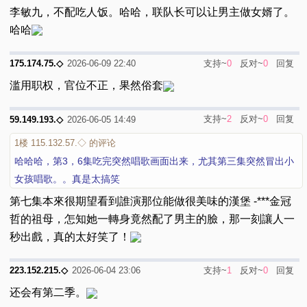
李敏九，不配吃人饭。哈哈，联队长可以让男主做女婿了。
哈哈
支持~
0
反对~
0
回复
175.174.75.◇
2026-06-09 22:40
滥用职权，官位不正，果然俗套
支持~
2
反对~
0
回复
59.149.193.◇
2026-06-05 14:49
1楼
115.132.57.◇ 的评论
哈哈哈，第3，6集吃完突然唱歌画面出来，尤其第三集突然冒出小
女孩唱歌。。真是太搞笑
第七集本來很期望看到誰演那位能做很美味的漢堡 -***金冠
哲的祖母，怎知她一轉身竟然配了男主的臉，那一刻讓人一
秒出戲，真的太好笑了！
支持~
1
反对~
0
回复
223.152.215.◇
2026-06-04 23:06
还会有第二季。