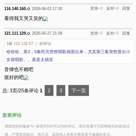
支持~
3
反对~
0
回复
116.140.160.◇
2026-06-03 17:30
看得我又哭又笑的
支持~
3
反对~
0
回复
121.111.129.◇
2026-05-27 21:09
1楼
115.132.57.◇ 的评论
哈哈哈，第3，6集吃完突然唱歌画面出来，尤其第三集突然冒出小
女孩唱歌。。真是太搞笑
音律也不赖吧
挺好的吧
总: 3页/25条评论
1
2
3
下一页
发表评论
感谢您的积极参与~请填写500字以内的评论。请自觉遵守互联网相关的政策法
规，严禁发布政治、地方话、诋毁他人和有关整容及不健康的言论。