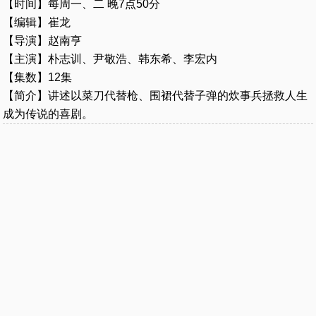
【时间】每周一、二 晚7点50分
【编辑】崔龙
【导演】赵南亨
【主演】朴志训、尹敬浩、韩东希、李宏内
【集数】12集
【简介】讲述以菜刀代替枪、围裙代替子弹的炊事兵拯救人生
成为传说的喜剧。