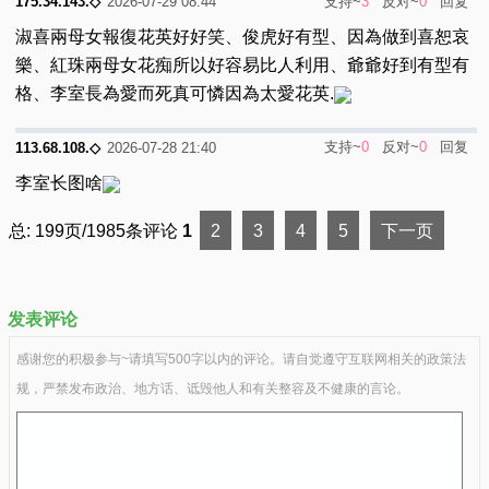
支持~
3
反对~
0
回复
175.34.143.◇
2026-07-29 08:44
第32集
第31集
第30集
第29集
淑喜兩母女報復花英好好笑、俊虎好有型、因為做到喜恕哀
第28集
第27集
第26集
第25集
樂、紅珠兩母女花痴所以好容易比人利用、爺爺好到有型有
格、李室長為愛而死真可憐因為太愛花英.
第24集
第23集
第22集
第21集
第20集
第19集
第18集
第17集
支持~
0
反对~
0
回复
113.68.108.◇
2026-07-28 21:40
李室长图啥
第16集
第15集
第14集
第13集
第12集
第11集
第10集
第09集
总: 199页/1985条评论
1
2
3
4
5
下一页
第08集
第07集
第06集
第05集
第04集
第03集
第02集
第01集
发表评论
感谢您的积极参与~请填写500字以内的评论。请自觉遵守互联网相关的政策法
规，严禁发布政治、地方话、诋毁他人和有关整容及不健康的言论。