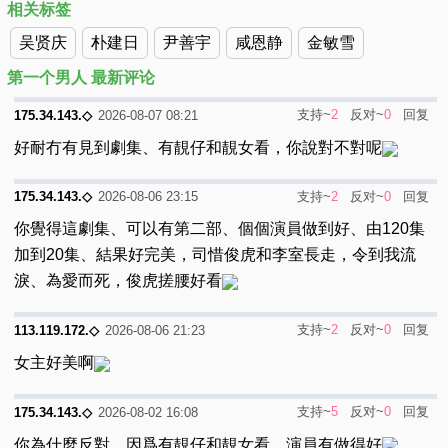
相关标签
第120集
第119集
第118集
第117集
吴贤庆
朴建日
尹善宇
咸恩静
金敏雪
第116集
第115集
第114集
第113集
第一个男人 最新评论
第112集
第111集
第110集
第109集
支持~
2
反对~
0
回复
175.34.143.◇
2026-08-07 08:21
第108集
第107集
第106集
第105集
好耐冇有見到劇集、有靚仔和靚女看，你說對不對呢
第104集
第103集
第102集
第101集
支持~
2
反对~
0
回复
175.34.143.◇
2026-08-06 23:15
第100集
第99集
第98集
第97集
你覺得這劇集、可以有第二部、個個演員做到好、由120集
加到20集、結果好完美，司惜俊虎和李室長走，令到我流
第96集
第95集
第94集
第93集
淚、為愛而死，俊虎搓腰好看
第92集
第91集
第90集
第89集
支持~
2
反对~
0
回复
113.119.172.◇
2026-08-06 21:23
第88集
第87集
第86集
第85集
女主好美啊
第84集
第83集
第82集
第81集
支持~
5
反对~
0
回复
175.34.143.◇
2026-08-02 16:08
第80集
第79集
第78集
第77集
你為什麼反對，因爲有靚仔和靚女看、演員有做得好