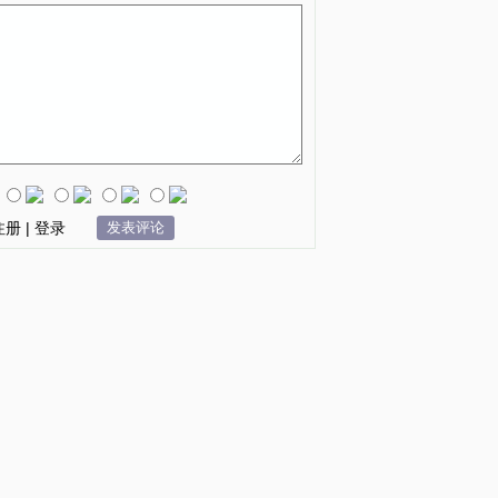
册 | 登录
发表评论