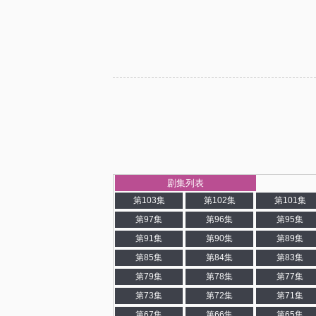
剧集列表
第103集
第102集
第101集
第97集
第96集
第95集
第91集
第90集
第89集
第85集
第84集
第83集
第79集
第78集
第77集
第73集
第72集
第71集
第67集
第66集
第65集