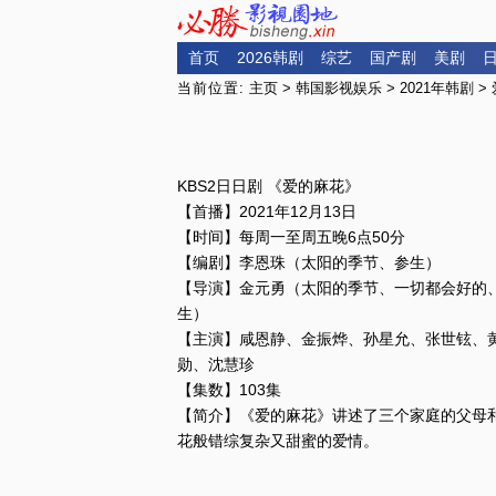
首页
2026韩剧
综艺
国产剧
美剧
当前位置:
主页
>
韩国影视娱乐
>
2021年韩剧
>
KBS2日日剧 《爱的麻花》
【首播】2021年12月13日
【时间】每周一至周五晚6点50分
【编剧】李恩珠（太阳的季节、参生）
【导演】金元勇（太阳的季节、一切都会好的
生）
【主演】咸恩静、金振烨、孙星允、张世铉、
勋、沈慧珍
【集数】103集
【简介】《爱的麻花》讲述了三个家庭的父母
花般错综复杂又甜蜜的爱情。