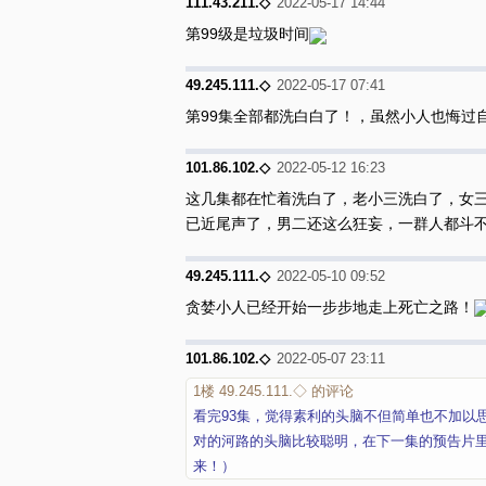
111.43.211.◇
2022-05-17 14:44
第99级是垃圾时间
49.245.111.◇
2022-05-17 07:41
第99集全部都洗白白了！，虽然小人也悔过
101.86.102.◇
2022-05-12 16:23
这几集都在忙着洗白了，老小三洗白了，女
已近尾声了，男二还这么狂妄，一群人都斗
49.245.111.◇
2022-05-10 09:52
贪婪小人已经开始一步步地走上死亡之路！
101.86.102.◇
2022-05-07 23:11
1楼
49.245.111.◇ 的评论
看完93集，觉得素利的头脑不但简单也不加以
对的河路的头脑比较聪明，在下一集的预告片里
来！）