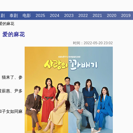
日剧
泰剧
电影
2025
2024
2023
2022
2021
2020
2019
 爱的麻花
爱的麻花
时间：
2022-05-20 23:02
、猫来了、参
黄薪惠、尹多
和子女如同麻