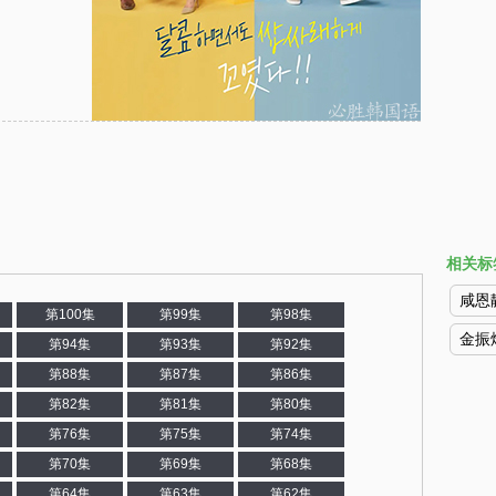
相关标
咸恩
第100集
第99集
第98集
金振
第94集
第93集
第92集
第88集
第87集
第86集
第82集
第81集
第80集
第76集
第75集
第74集
第70集
第69集
第68集
第64集
第63集
第62集