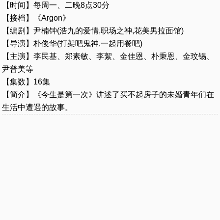
【时间】每周一、二晚8点30分
【接档】《Argon》
【编剧】尹楠钟(浩九的爱情,职场之神,花美男拉面馆)
【导演】朴俊华(打架吧鬼神,一起用餐吧)
【主演】李民基、郑素敏、李絮、金佳恩、朴秉恩、金玟锡、
尹普美等
【集数】16集
【简介】《今生是第一次》讲述了买不起房子的未婚青年们在
生活中遭遇的故事。