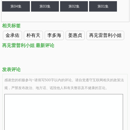
第04集
第03集
第02集
第01集
相关标签
金承佑
朴有天
李多海
姜惠贞
再见雷普利小姐
再见雷普利小姐 最新评论
发表评论
感谢您的积极参与~请填写500字以内的评论。请自觉遵守互联网相关的政策法
规，严禁发布政治、地方话、诋毁他人和有关整容及不健康的言论。