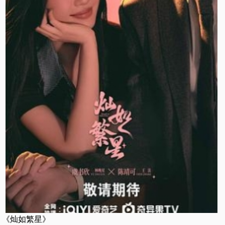
《灿如繁星》