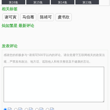
第16集
第15集
第14集
第13集
相关标签
第12集
第11集
第10集
第09集
谢可寅
马伯骞
陈靖可
虞书欣
第08集
第07集
第06集
第05集
灿如繁星 最新评论
第04集
第03集
第02集
第01集
发表评论
感谢您的积极参与~请填写500字以内的评论。请自觉遵守互联网相关的政策法
规，严禁发布政治、地方话、诋毁他人和有关整容及不健康的言论。