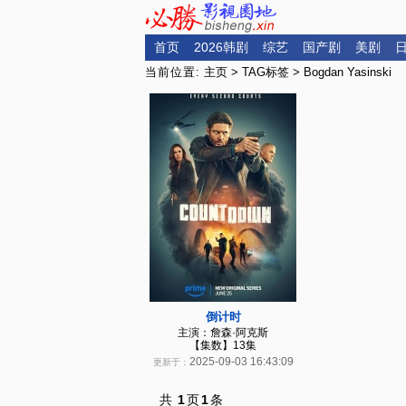
首页
2026韩剧
综艺
国产剧
美剧
当前位置:
主页
>
TAG标签
> Bogdan Yasinski
倒计时
主演：詹森·阿克斯
【集数】13集
2025-09-03 16:43:09
更新于：
共
1
页
1
条