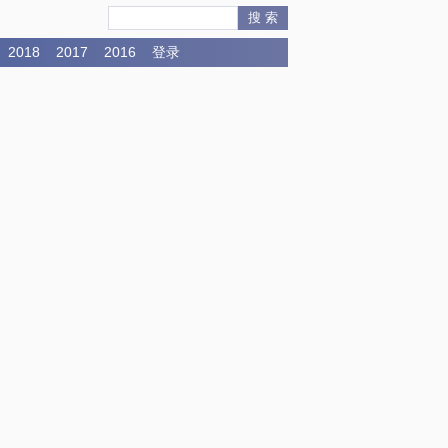
搜 索
2018
2017
2016
登录