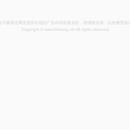
站不能保证网页里所出现的广告内容的真实性，请谨慎交易，以免遭受损
Copyright © www.bisheng.xin All rights reserved