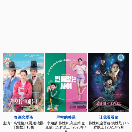
春画恋爱谈
严密的关系
让我看看鬼
主演：高雅拉,张栗,姜澯熙
李知勋,韩胜妍,高圭弼,金
韩胜妍,金贤穆,洪胜范 | 15
【集数】10集
胤成 | 15岁以上 | 2023年7
岁以上 | 2021年9月
月