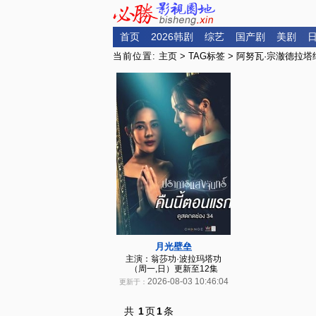
首页
2026韩剧
综艺
国产剧
美剧
当前位置:
主页
>
TAG标签
> 阿努瓦·宗澈德拉塔
月光壁垒
主演：翁莎功·波拉玛塔功
（周一,日）更新至12集
2026-08-03 10:46:04
更新于：
共
1
页
1
条