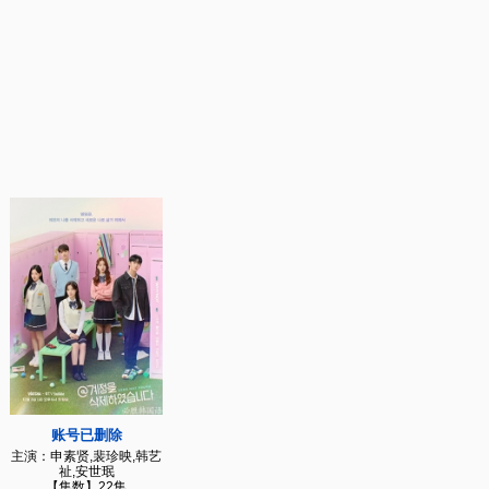
账号已删除
主演：申素贤,裴珍映,韩艺
祉,安世珉
【集数】22集