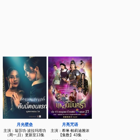
月光壁垒
月亮咒语
主演：翁莎功·波拉玛塔功
主演：希琳·帕莉迪雅浓
（周一,日）更新至13集
【集数】43集