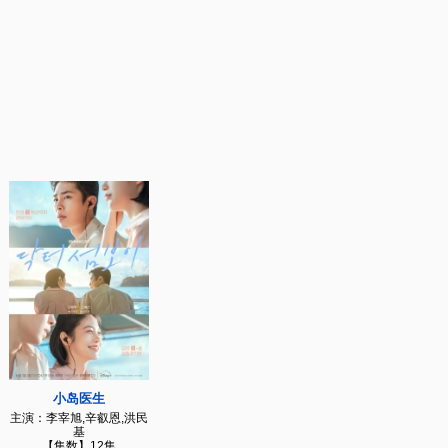
小岛医生
主演：李宰旭,辛叡恩,洪民
基
【集数】12集