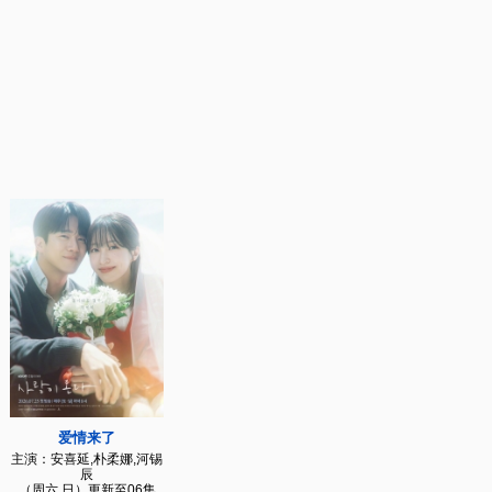
爱情来了
主演：安喜延,朴柔娜,河锡
辰
（周六,日）更新至06集