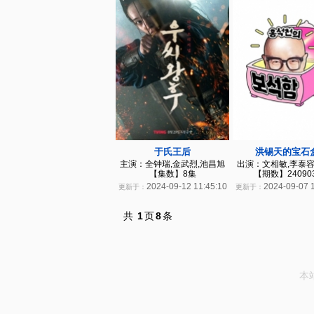
于氏王后
洪锡天的宝石
主演：全钟瑞,金武烈,池昌旭
出演：文相敏,李泰容
【集数】8集
【期数】24090
2024-09-12 11:45:10
2024-09-07 
更新于：
更新于：
共
1
页
8
条
本