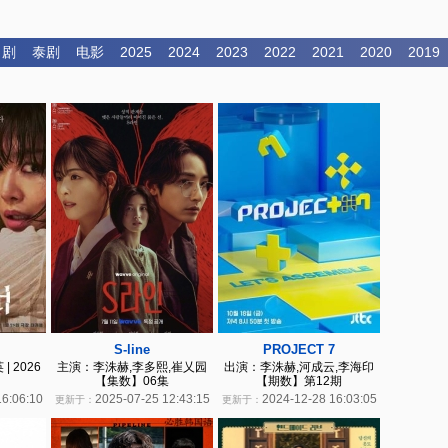
日剧
泰剧
电影
2025
2024
2023
2022
2021
2020
2019
S-line
PROJECT 7
 2026
主演：李洙赫,李多熙,崔乂园
出演：李洙赫,河成云,李海印
【集数】06集
【期数】第12期
16:06:10
2025-07-25 12:43:15
2024-12-28 16:03:05
更新于：
更新于：