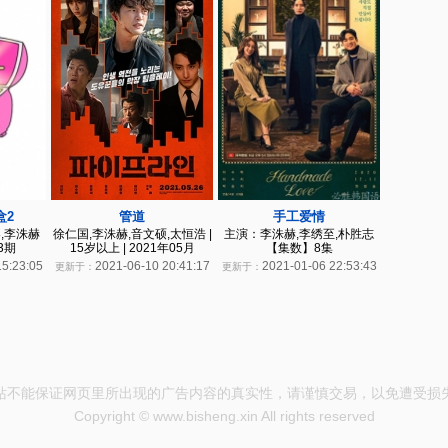
盒2
手工爱情
管道
,李洙赫
主演：李洙赫,李绣至,朴胜志
徐仁国,李洙赫,音文硕,太恒浩 |
3期
【集数】8集
15岁以上 | 2021年05月
15:23:05
2021-01-06 22:53:43
2021-06-10 20:41:17
更新于：
更新于：
站不能保证网页里所出现的广告内容的真实性，请谨慎交易，以免遭受损
Copyright © www.bisheng.xin All rights reserved