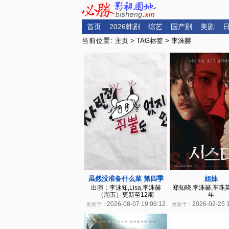
首页
2026韩剧
综艺
国产剧
美剧
当前位置:
主页
>
TAG标签
> 李洙赫
虽然没准备什么菜 第四季
姐妹
出演：李泳知,Lisa,李洙赫
郑知晓,李洙赫,车珠英 |
（周五）更新至12期
年
2026-08-07 19:06:12
2026-02-25 
更新于：
更新于：