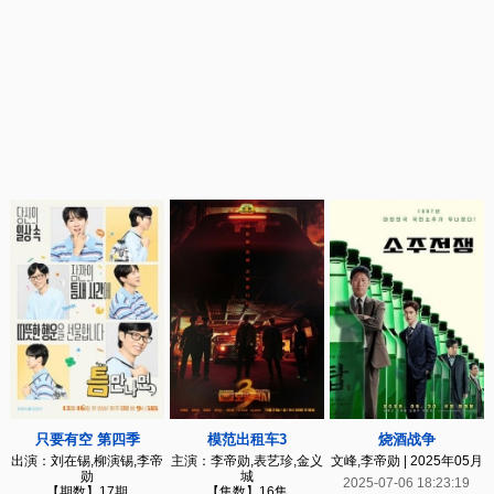
只要有空 第四季
模范出租车3
烧酒战争
出演：刘在锡,柳演锡,李帝
主演：李帝勋,表艺珍,金义
文峰,李帝勋 | 2025年05月
勋
城
2025-07-06 18:23:19
【期数】17期
【集数】16集