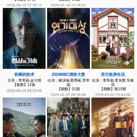
2026-04-15 12:26:12
2026-01-10 23:28:02
协商的技术
2024MBC演技大赏
芬兰租房生活
主演：李帝勋,金大明
出演：柳演锡,蔡秀彬,李帝
出演：李帝勋,李东辉,车银
【集数】12集
勋
优
【期数】01期
【期数】第10期
2025-04-14 00:23:05
2025-01-07 08:36:08
2025-02-07 23:43:08