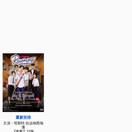
重新安排
主演：塔那特·拉达纳西瑞
潘
【集数】10集