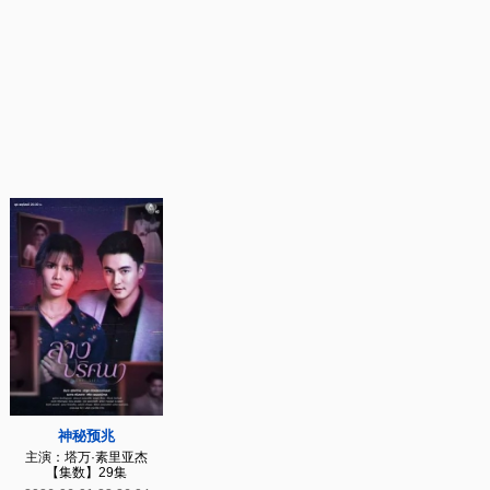
神秘预兆
主演：塔万·素里亚杰
【集数】29集